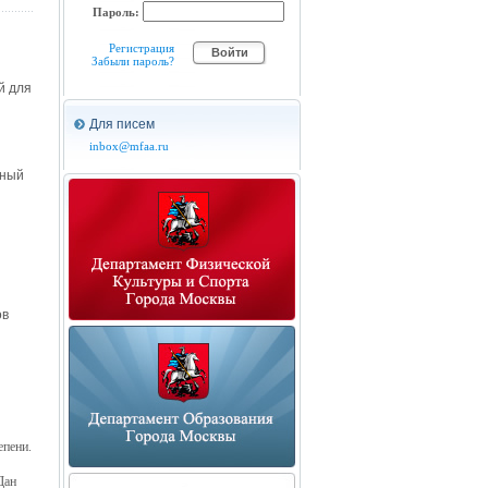
Пароль:
Регистрация
Забыли пароль?
й для
Для писем
inbox@mfaa.ru
вный
ов
епени.
Дан