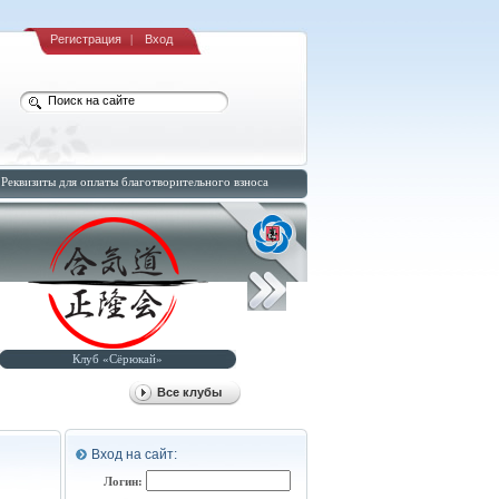
Регистрация
|
Вход
Реквизиты для оплаты благотворительного взноса
Клуб «Сёрюкай»
Клуб «Рюсуйкан-додзё»
Все клубы
Вход на сайт:
Логин: