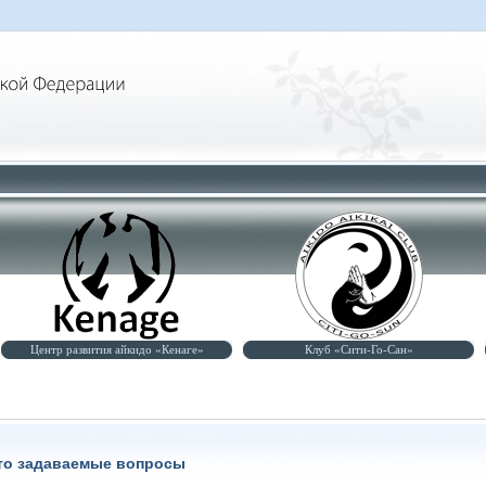
Центр развития айкидо «Кенаге»
Клуб «Сити-Го-Сан»
то задаваемые вопросы