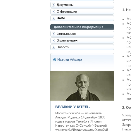
Документы
1. Н
О федерации
ЧаВо
МФ
МФ
Дополнительная информация
пр
эк
Фотогалерея
МФ
Видеогалерея
пр
на
Новости
ви
МФ
Истоки Айкидо
и 
не
МФ
не
МФ
по
и 
МФ
мо
ВЕЛИКИЙ УЧИТЕЛЬ
2. О
Морихэй Уэсиба — основатель
Члену
Айкидо. Родился 14 декабря 1883
аттес
года в городе Танабэ в Японии.
За ор
Известен как О-Сэнсэй («Великий
Руков
учитель»).Айкидо создано Уэсибой