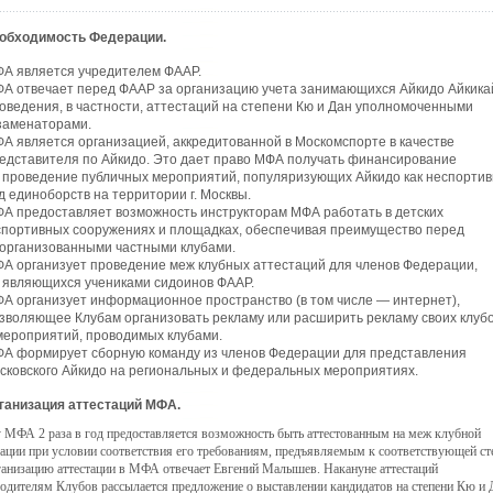
еобходимость Федерации.
А является учредителем ФААР.
А отвечает перед ФААР за организацию учета занимающихся Айкидо Айкика
оведения, в частности, аттестаций на степени Кю и Дан уполномоченными
заменаторами.
А является организацией, аккредитованной в Москомспорте в качестве
едставителя по Айкидо. Это дает право МФА получать финансирование
 проведение публичных мероприятий, популяризующих Айкидо как неспорти
д единоборств на территории г. Москвы.
А предоставляет возможность инструкторам МФА работать в детских
спортивных сооружениях и площадках, обеспечивая преимущество перед
организованными частными клубами.
А организует проведение меж клубных аттестаций для членов Федерации,
 являющихся учениками сидоинов ФААР.
А организует информационное пространство (в том числе — интернет),
зволяющее Клубам организовать рекламу или расширить рекламу своих клуб
мероприятий, проводимых клубами.
А формирует сборную команду из членов Федерации для представления
сковского Айкидо на региональных и федеральных мероприятиях.
рганизация аттестаций МФА.
 МФА 2 раза в год предоставляется возможность быть аттестованным на меж клубной
тации при условии соответствия его требованиям, предъявляемым к соответствующей ст
ганизацию аттестации в МФА отвечает Евгений Малышев. Накануне аттестаций
одителям Клубов рассылается предложение о выставлении кандидатов на степени Кю и 