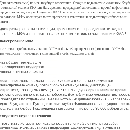
 Дана включительно) на меж клубную аттестацию. Сводные ведомости с указанием Клуба
ожидаемой степени КЮ или Дан, сроками предыдущей аттестации и прочей информаци
 представлены одному из Сидоинов ФААР на его решение о сроках проведения меропри
го согласии МФА организует место проведения аттестации и подготовку необходимых
ентов.
док и размер оплаты аттестации, требования к ее проведению не входит
мпетенцию МФА и является, на сегодня, исключительно компетенцией ФААР.
инансирование МФА.
тветствии с требованиями членов МФА о большей прозрачности финансов в МФА был
товлен Бюджет Федерации, включавший в себя несколько статей
лата бухгалтерских услуг
формационная поддержка
министративные расходы
этом не включены расходы на аренду офиса и хранение документов,
инансирование командировок сборной команды МФА, участвующей
роприятиях, проводимых ФААР, НСАР, РСБИ и других организаций по пропага
до, как неспортивного вида единоборств. Все публичные мероприятия, прово
 проводятся по отдельным Сметам, источники финансирования и направлен
одов обсуждаются с Руководителями клубов. Финансирование осуществляетс
водителями Клубов. Рекомендованная сумма — не менее 35 000 рублей в год.
оследствия неуплаты взносов.
ответствии с Уставом неуплата взносов в течение 2 лет влечет за собой
матическое исключение члена Федерации. Руководитель Клуба отвечает