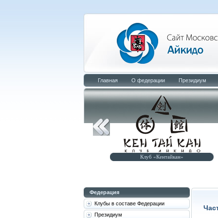
Главная
О федерации
Президиум
Клуб «Малышев-додзё»
Клуб «Кентайкан»
Федерация
Клубы в составе Федерации
Час
Президиум