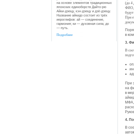
на основе элементов традиционных
(до 4
японских единоборств Дайто-рю
ФИО, 
Айки-дзюцу, кэн-дзюцу и дзё-дзюцу.
будут
Название айкидо состоит из трёх
При е
иероглифов: ай — соединение,
докум
гармония; ки — духовная сила; до
— путь.
Поря
в ко
Подробнее
3. Ф
В соо
подго
оп
ин
ад
При 
на ф
в ме
айки
МФА,
расх
Руко
4. П
В со
авто