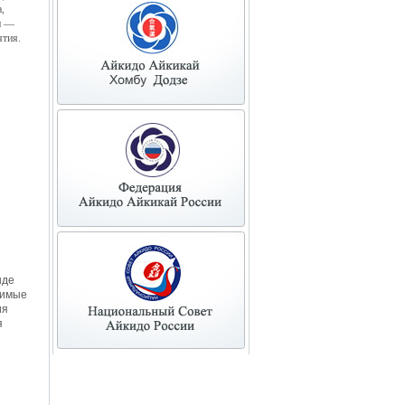
,
и —
ятия.
нде
димые
ия
я