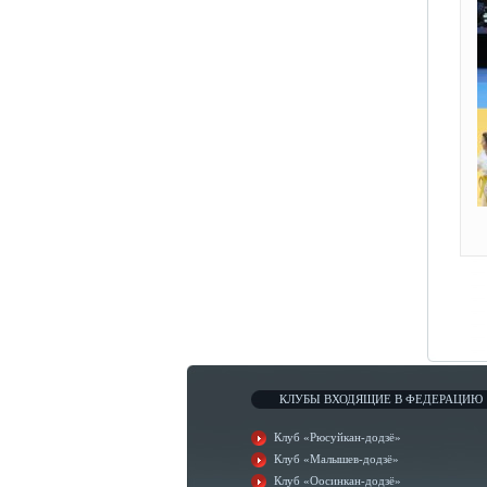
КЛУБЫ ВХОДЯЩИЕ В ФЕДЕРАЦИЮ
Клуб «Рюсуйкан-додзё»
Клуб «Малышев-додзё»
Клуб «Оосинкан-додзё»