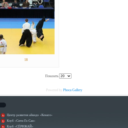
18
Показать
Powered by
Phoca
Gallery
Центр развития айкидо «Кенаге»
Клуб «Сити-Го-Сан»
Клуб «СЁРЮКАЙ»