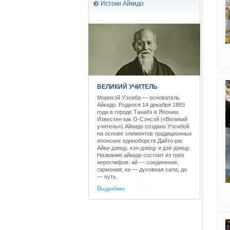
Истоки Айкидо
ВЕЛИКИЙ УЧИТЕЛЬ
Морихэй Уэсиба — основатель
Айкидо. Родился 14 декабря 1883
года в городе Танабэ в Японии.
Известен как О-Сэнсэй («Великий
учитель»).Айкидо создано Уэсибой
на основе элементов традиционных
японских единоборств Дайто-рю
Айки-дзюцу, кэн-дзюцу и дзё-дзюцу.
Название айкидо состоит из трёх
иероглифов: ай — соединение,
гармония; ки — духовная сила; до
— путь.
Подробнее