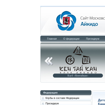
Главная
О федерации
Президиум
Клуб «Кентайкан»
Центр развития айкидо «Кенаге»
Федерация
Клубы в составе Федерации
Дет
Президиум
Кан