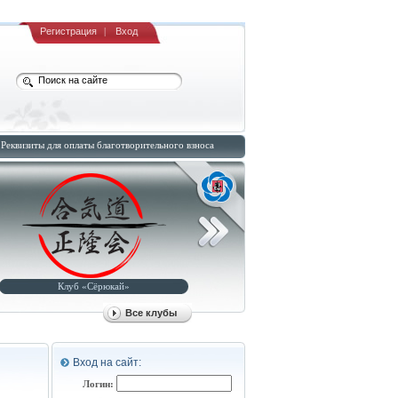
Регистрация
|
Вход
Реквизиты для оплаты благотворительного взноса
Клуб «Рюсуйкан-додзё»
Клуб «Оосинкан-додзё»
Все клубы
Вход на сайт:
Логин: